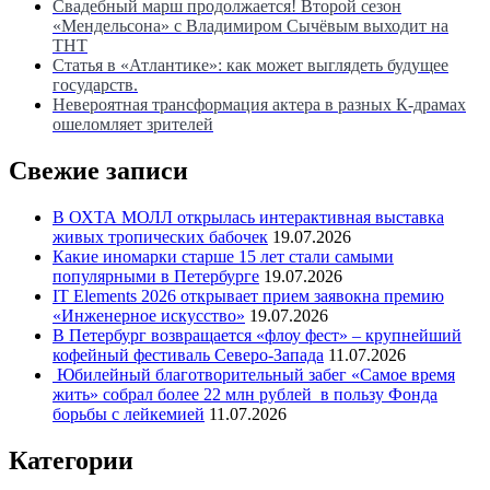
Свадебный марш продолжается! Второй сезон
«Мендельсона» с Владимиром Сычёвым выходит на
ТНТ
Статья в «Атлантике»: как может выглядеть будущее
государств.
Невероятная трансформация актера в разных К-драмах
ошеломляет зрителей
Свежие записи
В ОХТА МОЛЛ открылась интерактивная выставка
живых тропических бабочек
19.07.2026
Какие иномарки старше 15 лет стали самыми
популярными в Петербурге
19.07.2026
IT Elements 2026 открывает прием заявокна премию
«Инженерное искусство»
19.07.2026
В Петербург возвращается «флоу фест» – крупнейший
кофейный фестиваль Северо-Запада
11.07.2026
Юбилейный благотворительный забег «Самое время
жить» собрал более 22 млн рублей в пользу Фонда
борьбы с лейкемией
11.07.2026
Категории