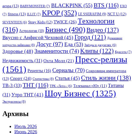
BTS
(116)
BLACKPINK
(55)
aespa
(13)
BABYMONSTER
(7)
EXO
KPOP
(352)
fitness
(13)
LE SSERAFIM
(9)
NCT U
(12)
(7)
ILLIT
(7)
Tехнологии
TWICE
(26)
Stray Kids
(12)
SEVENTEEN
(6)
Бизнес
(490)
(316)
Видео
(137)
Астрология
(10)
Город
(121)
Вкусно с Анфисой Чеховой
(45)
Домашние
Досуг
(97)
Еда
(53)
хитрости-лайвхаки
(8)
Звёзды в джунглях
(6)
Клипы
(122)
Знаменитости
(74)
Здоровье
(48)
Красота
(7)
Пресс-релизы
Недвижимость
(31)
Охта Молл
(21)
(1561)
Сериалы
(70)
Рецепты
(16)
Сокровища императора
Стиль жизни
(138)
Статья
(45)
Спорт
(24)
(13)
Статистика
(8)
ТНТ
(116)
ТВ-3
(33)
Титаны
Телеканал «Ю»
(11)
ТРК «Лето»
(6)
Шоу Бизнес
(1325)
Утро ТНТ
(41)
(31)
Экстрасенсы
(8)
Архивы
Июль 2026
Июнь 2026