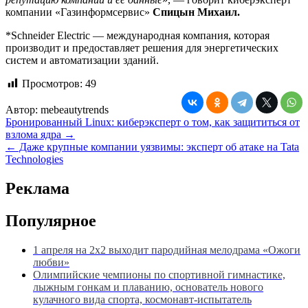
компании «Газинформсервис»
Спицын Михаил.
*Schneider Electric — международная компания, которая
производит и предоставляет решения для энергетических
систем и автоматизации зданий.
Просмотров:
49
Автор:
mebeautytrends
Навигация
Бронированный Linux: киберэксперт о том, как защититься от
взлома ядра →
по
← Даже крупные компании уязвимы: эксперт об атаке на Tata
записям
Technologies
Реклама
Популярное
1 апреля на 2х2 выходит пародийная мелодрама «Ожоги
любви»
Олимпийские чемпионы по спортивной гимнастике,
лыжным гонкам и плаванию, основатель нового
кулачного вида спорта, космонавт-испытатель