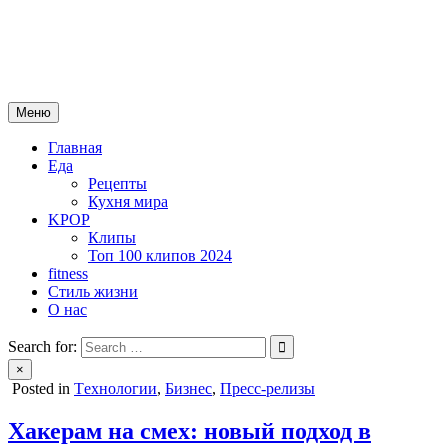
Skip
mebeautytrends.ru
to
— это ваш портал для тех, кто ценит красоту, здоровье, моду и
content
спорт.
Меню
Главная
Еда
Рецепты
Кухня мира
KPOP
Клипы
Топ 100 клипов 2024
fitness
Стиль жизни
О нас
Search for:
×
Posted in
Tехнологии
,
Бизнес
,
Пресс-релизы
Хакерам на смех: новый подход в