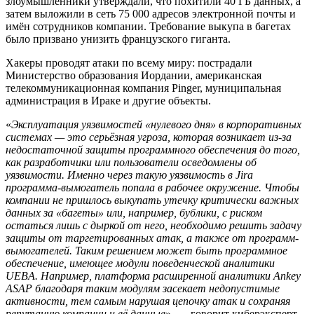
злоумышленники утверждали, что похитили 40 ГБ данных, а
затем выложили в сеть 75 000 адресов электронной почты и
имён сотрудников компании. Требование выкупа в багетах
было призвано унизить французского гиганта.
Хакеры проводят атаки по всему миру: пострадали
Министерство образования Иордании, американская
телекоммуникационная компания Pinger, муниципальная
администрация в Ираке и другие объекты.
«
Эксплуатация уязвимостей «нулевого дня» в корпоративных
системах — это серьёзная угроза, которая возникает из-за
недостаточной защиты программного обеспечения до того,
как разработчики или пользователи осведомлены об
уязвимости. Именно через такую уязвимость в Jira
программа-вымогатель попала в рабочее окружение. Чтобы
компании не пришлось выкупать утечку критически важных
данных за «багеты» или, например, бублики, с риском
остаться лишь с дыркой от него, необходимо решить задачу
защиты от таргетированных атак, а также от программ-
вымогателей. Таким решением может быть программное
обеспечение, имеющее модули поведенческой аналитики
UEBA. Например, платформа расширенной аналитики Ankey
ASAP благодаря таким модулям засекает недопустимые
активности, тем самым нарушая цепочку атак и сохраняя
репутацию компании и её данные
», — говорит киберэксперт