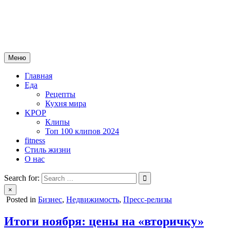
Skip
mebeautytrends.ru
to
— это ваш портал для тех, кто ценит красоту, здоровье, моду и
content
спорт.
Меню
Главная
Еда
Рецепты
Кухня мира
KPOP
Клипы
Топ 100 клипов 2024
fitness
Стиль жизни
О нас
Search for:
×
Posted in
Бизнес
,
Недвижимость
,
Пресс-релизы
Итоги ноября: цены на «вторичку»