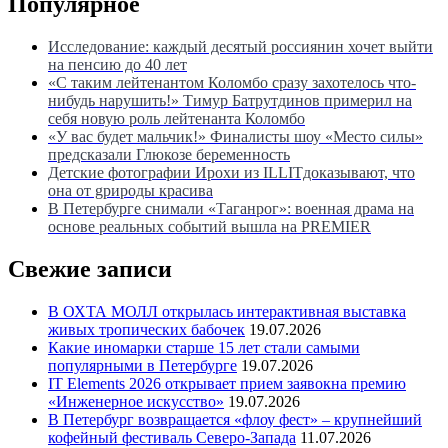
Популярное
Исследование: каждый десятый россиянин хочет выйти
на пенсию до 40 лет
«С таким лейтенантом Коломбо сразу захотелось что-
нибудь нарушить!» Тимур Батрутдинов примерил на
себя новую роль лейтенанта Коломбо
«У вас будет мальчик!» Финалисты шоу «Место силы»
предсказали Глюкозе беременность
Детские фотографии Ирохи из ILLITдоказывают, что
она от gрироды красива
В Петербурге снимали «Таганрог»: военная драма на
основе реальных событий вышла на PREMIER
Свежие записи
В ОХТА МОЛЛ открылась интерактивная выставка
живых тропических бабочек
19.07.2026
Какие иномарки старше 15 лет стали самыми
популярными в Петербурге
19.07.2026
IT Elements 2026 открывает прием заявокна премию
«Инженерное искусство»
19.07.2026
В Петербург возвращается «флоу фест» – крупнейший
кофейный фестиваль Северо-Запада
11.07.2026