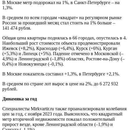
В Москве метр подорожал на 1%, в Санкт-Петербурге – на
1,3%.
В среднем по всем городам «квадрат» на регулярном рынке
России за прошедший месяц стал стоить на 1% больше –
141 474 рубля.
Общая цена квартиры поднялась в 66 городах, опустилась в 4.
Наибольший рост стоимости объекта продемонстрировали
Ижевск (+8,2%), Краснодар (+6,4%), Курск (+6%), Курган
(+5,3%) и Липецк (+5%). Падение отмечено в Московской (–
4,9%) и Ленинградской (–1,8%) областях, Ростове-на-Дону (–
0,4%) и Новокузнецке (–0,1%).
В Москве показатель составил +1,3%, в Петербурге +2,1%.
В среднем по стране лот вырос в цене на 2%, до 6 272 932
рублей.
Динамика за год
Специалисты Mirkvartir.ru также проанализировали колебания
цен за год, с ноября 2023 года. Выяснилось, что квадратный
метр вторичной недвижимости показал положительный
прирост везде, кроме Ленинградской области (–1,9%) и
Сургута (–1,1%).