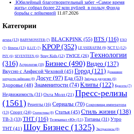
Юбилейный благотворительный забег «Самое время
жить» собрал более 22 млн рублей в пользу Фонда
борьбы с лейкемией
11.07.2026
Категории
BTS
(116)
BLACKPINK
(55)
aespa
(13)
BABYMONSTER
(7)
EXO
KPOP
(352)
fitness
(13)
LE SSERAFIM
(9)
NCT U
(12)
(7)
ILLIT
(7)
Tехнологии
TWICE
(26)
Stray Kids
(12)
PSY
(6)
SEVENTEEN
(6)
Бизнес
(490)
(316)
Видео
(137)
Астрология
(10)
Город
(121)
Вкусно с Анфисой Чеховой
(45)
Домашние
Досуг
(97)
Еда
(53)
хитрости-лайвхаки
(8)
Звёзды в джунглях
(6)
Клипы
(122)
Знаменитости
(74)
Здоровье
(48)
Красота
(7)
Пресс-релизы
Недвижимость
(31)
Охта Молл
(21)
(1561)
Сериалы
(70)
Рецепты
(16)
Сокровища императора
Стиль жизни
(138)
Статья
(45)
Спорт
(24)
(13)
Статистика
(8)
ТНТ
(116)
Утро
ТВ-3
(33)
Титаны
(31)
Телеканал «Ю»
(11)
Шоу Бизнес
(1325)
ТНТ
(41)
Экстрасенсы
(8)