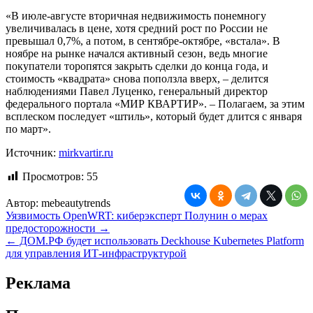
«В июле-августе вторичная недвижимость понемногу
увеличивалась в цене, хотя средний рост по России не
превышал 0,7%, а потом, в сентябре-октябре, «встала». В
ноябре на рынке начался активный сезон, ведь многие
покупатели торопятся закрыть сделки до конца года, и
стоимость «квадрата» снова поползла вверх, – делится
наблюдениями Павел Луценко, генеральный директор
федерального портала «МИР КВАРТИР». – Полагаем, за этим
всплеском последует «штиль», который будет длится с января
по март».
Источник:
mirkvartir.ru
Просмотров:
55
Автор:
mebeautytrends
Навигация
Уязвимость OpenWRT: киберэксперт Полунин о мерах
предосторожности →
по
← ДОМ.РФ будет использовать Deckhouse Kubernetes Platform
записям
для управления ИТ-инфраструктурой
Реклама