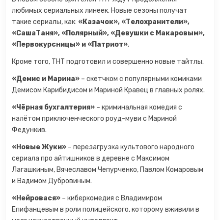
любимых сериальных линеек. Новые сезоны получат
такие сериалы, как:
«Казачок», «Телохранители»,
«СашаТаня», «Полярный», «Девушки с Макаровым»,
«Первокурсницы» и «Патриот»
.
Кроме того, ТНТ подготовил и совершенно новые тайтлы.
«Демис и Марина»
– скетчком с популярными комиками
Демисом Карибидисом и Мариной Кравец в главных ролях.
«Чёрная бухгалтерия»
– криминальная комедия с
налётом приключенческого роуд-муви с Мариной
Федункив.
«Новые Жуки»
– перезагрузка культового народного
сериала про айтишников в деревне с Максимом
Лагашкиным, Вячеславом Чепурченко, Павлом Комаровым
и Вадимом Дубровиным.
«Нейровася»
– киберкомедия с Владимиром
Епифанцевым в роли полицейского, которому вживили в