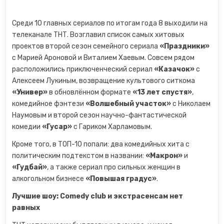
Среди 10 главных сериалов по итогам года 8 выходили на
телеканале ТНТ. Возглавил список самых хитовых
проектов второй сезон семейного сериала
«Праздники»
с Марией Ароновой и Виталием Хаевым. Совсем рядом
расположились приключенческий сериал
«Казачок»
с
Алексеем Лукиным, возвращение культового ситкома
«Универ»
в обновлённом формате
«13 лет спустя»
,
комедийное фэнтези
«Волшебный участок»
с Николаем
Наумовым и второй сезон научно-фантастической
комедии
«Гусар»
с Гариком Харламовым.
Кроме того, в ТОП-10 попали: два комедийных хита с
политическим подтекстом в названии:
«Макрон»
и
«Гудбай»
, а также сериал про сильных женщин в
алкогольном бизнесе
«Повышая градус»
.
Лучшие шоу: Comedy club и экстрасенсам нет
равных