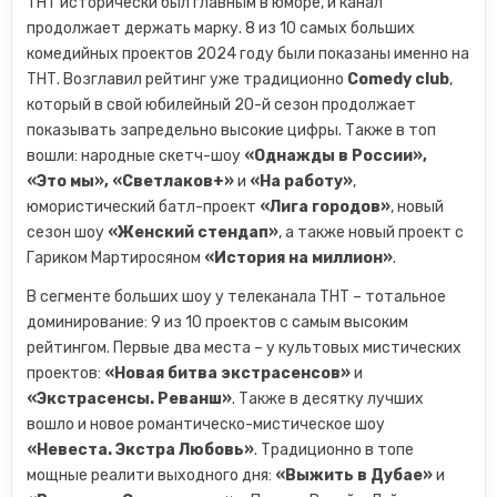
ТНТ исторически был главным в юморе, и канал
продолжает держать марку. 8 из 10 самых больших
комедийных проектов 2024 году были показаны именно на
ТНТ. Возглавил рейтинг уже традиционно
Comedy club
,
который в свой юбилейный 20-й сезон продолжает
показывать запредельно высокие цифры. Также в топ
вошли: народные скетч-шоу
«Однажды в России»,
«Это мы», «Светлаков+»
и
«На работу»
,
юмористический батл-проект
«Лига городов»
, новый
сезон шоу
«Женский стендап»
, а также новый проект с
Гариком Мартиросяном
«История на миллион»
.
В сегменте больших шоу у телеканала ТНТ – тотальное
доминирование: 9 из 10 проектов с самым высоким
рейтингом. Первые два места – у культовых мистических
проектов:
«Новая битва экстрасенсов»
и
«Экстрасенсы. Реванш»
. Также в десятку лучших
вошло и новое романтическо-мистическое шоу
«Невеста. Экстра Любовь»
. Традиционно в топе
мощные реалити выходного дня:
«Выжить в Дубае»
и