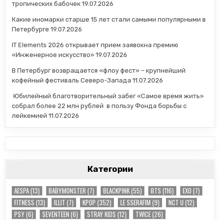
тропических бабочек
19.07.2026
Какие иномарки старше 15 лет стали самыми популярными в
Петербурге
19.07.2026
IT Elements 2026 открывает прием заявокна премию
«Инженерное искусство»
19.07.2026
В Петербург возвращается «флоу фест» – крупнейший
кофейный фестиваль Северо-Запада
11.07.2026
Юбилейный благотворительный забег «Самое время жить»
собрал более 22 млн рублей в пользу Фонда борьбы с
лейкемией
11.07.2026
Категории
AESPA
(13)
BABYMONSTER
(7)
BLACKPINK
(55)
BTS
(116)
EXO
(7)
FITNESS
(13)
ILLIT
(7)
KPOP
(352)
LE SSERAFIM
(9)
NCT U
(12)
PSY
(6)
SEVENTEEN
(6)
STRAY KIDS
(12)
TWICE
(26)