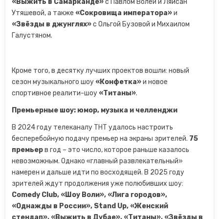
«Выжить в Самарканде»
с Павлом Волей и Ляйсан
Утяшевой, а также
«Сокровища императора»
и
«Звёзды в джунглях»
с Ольгой Бузовой и Михаилом
Галустяном.
Кроме того, в десятку лучших проектов вошли: новый
сезон музыкального шоу
«Конфетка»
и новое
спортивное реалити-шоу
«Титаны»
.
Премьерные шоу: юмор, музыка и челленджи
В 2024 году телеканалу ТНТ удалось настроить
бесперебойную подачу премьер на экраны зрителей.
75
премьер
в год – это число, которое раньше казалось
невозможным. Однако «главный развлекательный»
намерен и дальше идти по восходящей. В 2025 году
зрителей ждут продолжения уже полюбивших шоу:
Comedy Club, «Шоу Воли», «Лига городов»,
«Однажды в России», Stand Up, «Женский
стендап», «Выжить в Дубае», «Титаны», «Звёзды в