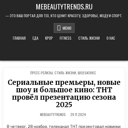
Skip to content
MEBEAUTYTRENDS.RU
— ЭТО ВАШ ПОРТАЛ ДЛЯ ТЕХ, КТО ЦЕНИТ КРАСОТУ, ЗДОРОВЬЕ, МОДУ И СПОРТ.
МЕНЮ
ГЛАВНАЯ
ЕДА
KPOP
FITNESS
СТИЛЬ ЖИЗНИ
О НАС
POSTED IN
ПРЕСС-РЕЛИЗЫ
,
СТИЛЬ ЖИЗНИ
,
ШОУ БИЗНЕС
Сериальные премьеры, новые
шоу и большое кино: ТНТ
провёл презентацию сезона
2025
MEBEAUTYTRENDS
29.11.2024
В четверг, 28 ноября, телеканал ТНТ презентовал новинки