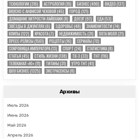
TЕХНОЛОГИИ
(316)
АСТРОЛОГИЯ
(10)
БИЗНЕС
(490)
ВИДЕО
(137)
ВКУСНО С АНФИСОЙ ЧЕХОВОЙ
(45)
ГОРОД
(121)
ДОМАШНИЕ ХИТРОСТИ-ЛАЙВХАКИ
(8)
ДОСУГ
(97)
ЕДА
(53)
ЗВЁЗДЫ В ДЖУНГЛЯХ
(6)
ЗДОРОВЬЕ
(48)
ЗНАМЕНИТОСТИ
(74)
КЛИПЫ
(122)
КРАСОТА
(7)
НЕДВИЖИМОСТЬ
(31)
ОХТА МОЛЛ
(21)
ПРЕСС-РЕЛИЗЫ
(1561)
РЕЦЕПТЫ
(16)
СЕРИАЛЫ
(70)
СОКРОВИЩА ИМПЕРАТОРА
(13)
СПОРТ
(24)
СТАТИСТИКА
(8)
СТАТЬЯ
(45)
СТИЛЬ ЖИЗНИ
(138)
ТВ-3
(33)
ТНТ
(116)
ТЕЛЕКАНАЛ «Ю»
(11)
ТИТАНЫ
(31)
УТРО ТНТ
(41)
ШОУ БИЗНЕС
(1325)
ЭКСТРАСЕНСЫ
(8)
Архивы
Июль 2026
Июнь 2026
Май 2026
Апрель 2026