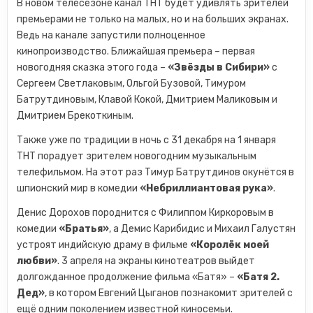
В новом телесезоне канал ТНТ будет удивлять зрителей
премьерами не только на малых, но и на больших экранах.
Ведь на канале запустили полноценное
кинопроизводство. Ближайшая премьера – первая
новогодняя сказка этого года –
«Звёзды в Сибири»
с
Сергеем Светлаковым, Ольгой Бузовой, Тимуром
Батрутдиновым, Клавой Кокой, Дмитрием Маликовым и
Дмитрием Брекоткиным.
Также уже по традиции в ночь с 31 декабря на 1 января
ТНТ порадует зрителем новогодним музыкальным
телефильмом. На этот раз Тимур Батрутдинов окунётся в
шпионский мир в комедии
«Небриллиантовая рука»
.
Денис Дорохов породнится с Филиппом Киркоровым в
комедии
«Братья»
, а Демис Карибидис и Михаил Галустян
устроят индийскую драму в фильме
«Королёк моей
любви»
. 3 апреля на экраны кинотеатров выйдет
долгожданное продолжение фильма «Батя» –
«Батя 2.
Дед»
, в котором Евгений Цыганов познакомит зрителей с
ещё одним поколением известной киносемьи.