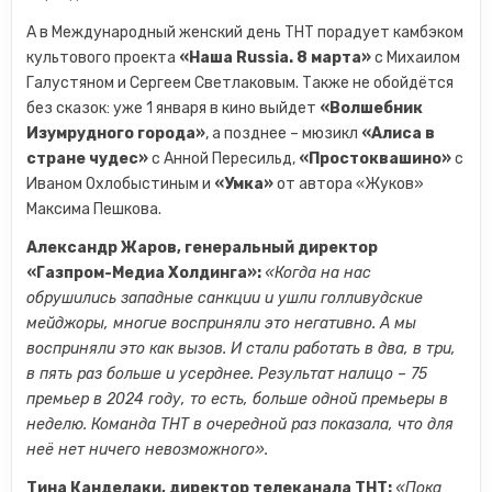
А в Международный женский день ТНТ порадует камбэком
культового проекта
«Наша Russia. 8 марта»
с Михаилом
Галустяном и Сергеем Светлаковым. Также не обойдётся
без сказок: уже 1 января в кино выйдет
«Волшебник
Изумрудного города»
, а позднее – мюзикл
«Алиса в
стране чудес»
с Анной Пересильд,
«Простоквашино»
с
Иваном Охлобыстиным и
«Умка»
от автора «Жуков»
Максима Пешкова.
Александр Жаров, генеральный директор
«Газпром-Медиа Холдинга»:
«Когда на нас
обрушились западные санкции и ушли голливудские
мейджоры, многие восприняли это негативно. А мы
восприняли это как вызов. И стали работать в два, в три,
в пять раз больше и усерднее. Результат налицо – 75
премьер в 2024 году, то есть, больше одной премьеры в
неделю. Команда ТНТ в очередной раз показала, что для
неё нет ничего невозможного».
Тина Канделаки, директор телеканала ТНТ:
«Пока