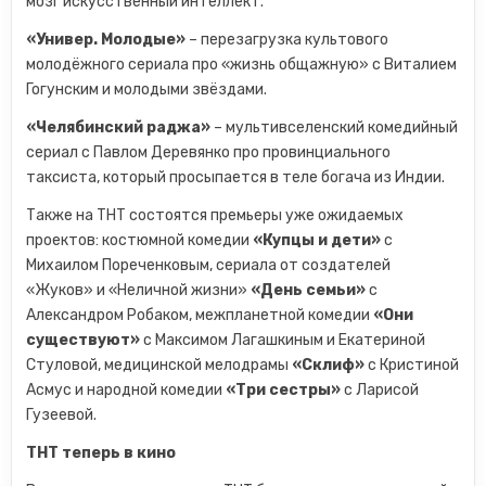
мозг искусственный интеллект.
«Универ. Молодые»
– перезагрузка культового
молодёжного сериала про «жизнь общажную» с Виталием
Гогунским и молодыми звёздами.
«Челябинский раджа»
– мультивселенский комедийный
сериал с Павлом Деревянко про провинциального
таксиста, который просыпается в теле богача из Индии.
Также на ТНТ состоятся премьеры уже ожидаемых
проектов: костюмной комедии
«Купцы и дети»
с
Михаилом Пореченковым, сериала от создателей
«Жуков» и «Неличной жизни»
«День семьи»
с
Александром Робаком, межпланетной комедии
«Они
существуют»
с Максимом Лагашкиным и Екатериной
Стуловой, медицинской мелодрамы
«Склиф»
с Кристиной
Асмус и народной комедии
«Три сестры»
с Ларисой
Гузеевой.
ТНТ теперь в кино