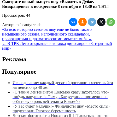
Смотрите новый выпуск шоу «Выжить в Дубае.
Возвращение» в воскресенье 8 сентября в 18.30 на ТНТ!
Просмотров:
44
Автор:
mebeautytrends
Навигация
«За всю историю сезонов шоу еще не было такого
насыщенного сезона, наполненного скандалами,
по
провокациями и драматическими моментами!» →
записям
← В ТРК Лето открылась выставка динозавров «Затерянный
мир»
Реклама
Популярное
Исследование: каждый десятый россиянин хочет выйти
на пенсию до 40 лет
«С таким лейтенантом Коломбо сразу захотелось что-
нибудь нарушить!» Тимур Батрутдинов примерил на
себя новую роль лейтенанта Коломбо
«У вас будет мальчик!» Финалисты шоу «Место силы»
предсказали Глюкозе беременность
Детские фотографии Ирохи из ILLITдоказывают, что