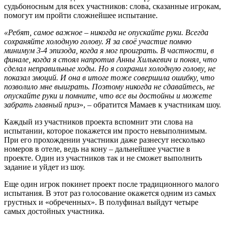
судьбоносным для всех участников: слова, сказанные игрокам,
помогут им пройти сложнейшее испытание.
«Ребят, самое важное – никогда не опускайте руки. Всегда
сохраняйте холодную голову. Я за своё участие помню
минимум 3-4 эпизода, когда я мог проиграть. В частности, в
финале, когда я стоял напротив Анны Хилькевич и понял, что
сделал неправильные ходы. Но я сохранил холодную голову, не
показал эмоций. И она в итоге тоже совершила ошибку, что
позволило мне выиграть. Поэтому никогда не сдавайтесь, не
опускайте руки и помните, что все вы достойны и можете
забрать главный приз
», – обратится Мамаев к участникам шоу.
Каждый из участников проекта вспомнит эти слова на
испытании, которое покажется им просто невыполнимым.
При его прохождении участники даже разнесут несколько
номеров в отеле, ведь на кону – дальнейшее участие в
проекте. Один из участников так и не сможет выполнить
задание и уйдет из шоу.
Еще один игрок покинет проект после традиционного малого
испытания. В этот раз голосование окажется одним из самых
грустных и «обреченных». В полуфинал выйдут четыре
самых достойных участника.