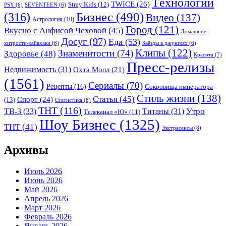
Tехнологии
TWICE
(26)
Stray Kids
(12)
PSY
(6)
SEVENTEEN
(6)
Бизнес
(490)
(316)
Видео
(137)
Астрология
(10)
Город
(121)
Вкусно с Анфисой Чеховой
(45)
Домашние
Досуг
(97)
Еда
(53)
хитрости-лайвхаки
(8)
Звёзды в джунглях
(6)
Клипы
(122)
Знаменитости
(74)
Здоровье
(48)
Красота
(7)
Пресс-релизы
Недвижимость
(31)
Охта Молл
(21)
(1561)
Сериалы
(70)
Рецепты
(16)
Сокровища императора
Стиль жизни
(138)
Статья
(45)
Спорт
(24)
(13)
Статистика
(8)
ТНТ
(116)
Утро
ТВ-3
(33)
Титаны
(31)
Телеканал «Ю»
(11)
Шоу Бизнес
(1325)
ТНТ
(41)
Экстрасенсы
(8)
Архивы
Июль 2026
Июнь 2026
Май 2026
Апрель 2026
Март 2026
Февраль 2026
Январь 2026