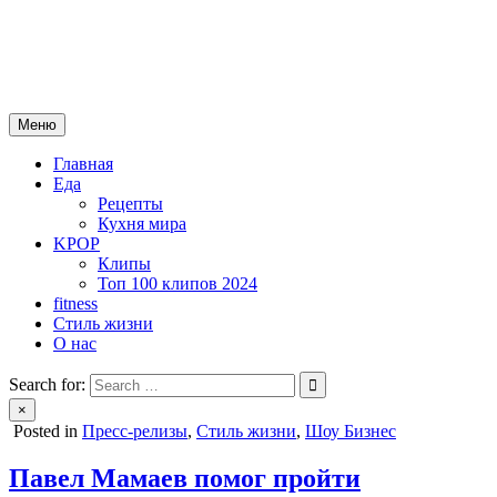
Skip
mebeautytrends.ru
to
— это ваш портал для тех, кто ценит красоту, здоровье, моду и
content
спорт.
Меню
Главная
Еда
Рецепты
Кухня мира
KPOP
Клипы
Топ 100 клипов 2024
fitness
Стиль жизни
О нас
Search for:
×
Posted in
Пресс-релизы
,
Стиль жизни
,
Шоу Бизнес
Павел Мамаев помог пройти