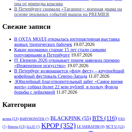
она от gрироды красива
В Петербурге снимали «Таганрог»: военная драма на
основе реальных событий вышла на PREMIER
Свежие записи
В ОХТА МОЛЛ открылась интерактивная выставка
живых тропических бабочек
19.07.2026
Какие иномарки старше 15 лет стали самыми
популярными в Петербурге
19.07.2026
IT Elements 2026 открывает прием заявокна премию
«Инженерное искусство»
19.07.2026
В Петербург возвращается «флоу фест» – крупнейший
кофейный фестиваль Северо-Запада
11.07.2026
Юбилейный благотворительный забег «Самое время
жить» собрал более 22 млн рублей в пользу Фонда
борьбы с лейкемией
11.07.2026
Категории
BTS
(116)
BLACKPINK
(55)
aespa
(13)
BABYMONSTER
(7)
EXO
KPOP
(352)
fitness
(13)
LE SSERAFIM
(9)
NCT U
(12)
(7)
ILLIT
(7)