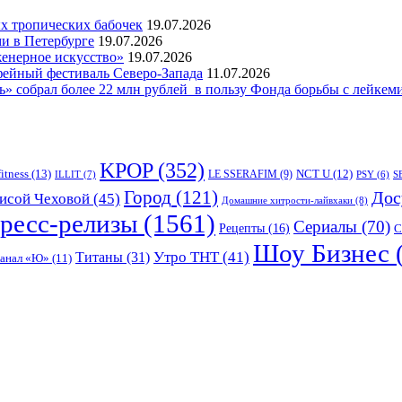
 тропических бабочек
19.07.2026
и в Петербурге
19.07.2026
женерное искусство»
19.07.2026
фейный фестиваль Северо-Запада
11.07.2026
 собрал более 22 млн рублей в пользу Фонда борьбы с лейкем
KPOP
(352)
fitness
(13)
LE SSERAFIM
(9)
NCT U
(12)
ILLIT
(7)
PSY
(6)
S
Город
(121)
Дос
исой Чеховой
(45)
Домашние хитрости-лайвхаки
(8)
ресс-релизы
(1561)
Сериалы
(70)
Рецепты
(16)
С
Шоу Бизнес
Утро ТНТ
(41)
Титаны
(31)
канал «Ю»
(11)