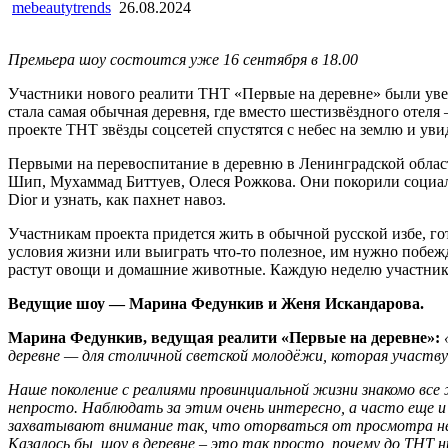
mebeautytrends
26.08.2024
Премьера шоу состоится уже 16 сентября в 18.00
Участники нового реалити ТНТ «Первые на деревне» были увер
стала самая обычная деревня, где вместо шестизвёздного отеля 
проекте ТНТ звёзды соцсетей спустятся с небес на землю и ув
Первыми на перевоспитание в деревню в Ленинградской обла
Шип, Мухаммад Биттуев, Олеся Рожкова. Они покорили социальны
Dior и узнать, как пахнет навоз.
Участникам проекта придется жить в обычной русской избе, гот
условия жизни или выиграть что-то полезное, им нужно побежд
растут овощи и домашние животные. Каждую неделю участники г
Ведущие шоу — Марина Федункив и Женя Искандарова.
Марина Федункив, ведущая реалити «Первые на деревне»:
деревне — для столичной светской молодёжи, которая участву
Наше поколение с реалиями провинциальной жизни знакомо все ж
непросто. Наблюдать за этим очень интересно, а часто еще и 
захватывают внимание так, что оторваться от просмотра не
Казалось бы, шоу в деревне – это так просто, почему до ТНТ 