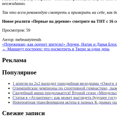
неожиданно.
Так что всем рекомендую смотреть и примерить на себе, как 
Новое реалити «Первые на деревне» смотрите на ТНТ с 16 с
Просмотров:
59
Автор:
mebeautytrends
Навигация
«Переживаю, как оценит зритель!» Лерчек, Натан и Дарья Бло
← Маршрут построен: что посмотреть в Твери за один день
по
записям
Реклама
Популярное
1 апреля на 2х2 выходит пародийная мелодрама «Ожоги 
Олимпийские чемпионы по спортивной гимнастике, лыжны
Свадебный марш продолжается! Второй сезон «Мендель
Статья в «Атлантике»: как может выглядеть будущее госу
Невероятная трансформация актера в разных К-драмах о
Свежие записи