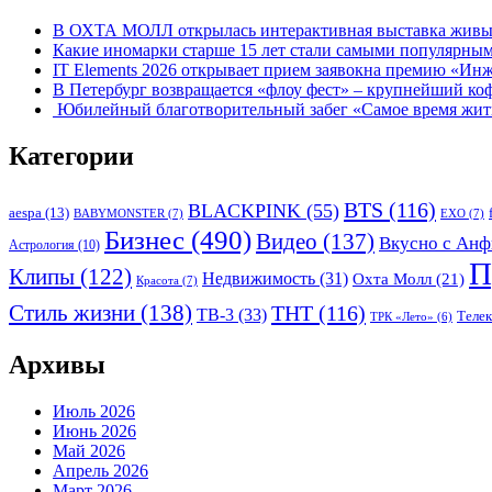
В ОХТА МОЛЛ открылась интерактивная выставка живых
Какие иномарки старше 15 лет стали самыми популярным
IT Elements 2026 открывает прием заявокна премию «Ин
В Петербург возвращается «флоу фест» – крупнейший ко
Юбилейный благотворительный забег «Самое время жить»
Категории
BTS
(116)
BLACKPINK
(55)
aespa
(13)
BABYMONSTER
(7)
EXO
(7)
Бизнес
(490)
Видео
(137)
Вкусно с Анф
Астрология
(10)
П
Клипы
(122)
Недвижимость
(31)
Охта Молл
(21)
Красота
(7)
Стиль жизни
(138)
ТНТ
(116)
ТВ-3
(33)
Теле
ТРК «Лето»
(6)
Архивы
Июль 2026
Июнь 2026
Май 2026
Апрель 2026
Март 2026