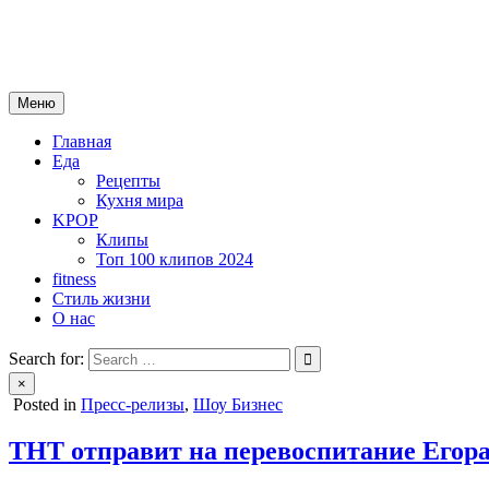
Skip
mebeautytrends.ru
to
— это ваш портал для тех, кто ценит красоту, здоровье, моду и 
content
Меню
Главная
Еда
Рецепты
Кухня мира
KPOP
Клипы
Топ 100 клипов 2024
fitness
Стиль жизни
О нас
Search for:
×
Posted in
Пресс-релизы
,
Шоу Бизнес
ТНТ отправит на перевоспитание Егор