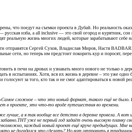
ены, что поедут на съемки проекта в Дубай. Но реальность ока
— русская изба, а all inclusive — это свой огород и курятник, с
идят реальную жизнь многих людей, которые зарабатывают себе н
сти отправятся Сергей Сухов, Владислав Миров, Настя BADBAR
е сети, но теперь им предстоит покорить кур и поросят, пересе
овить в печи на дровах и узнавать много нового не только о де
ать в испытаниях. Хотя, вся их жизнь в деревне – это уже одно
олосуют за того, кто так и не смог адаптироваться к новой ре
«Самое сложное – что это новый формат, такого ещё не было. 
ет в проекте, это что-то вроде путешествия во времени.
е лучше, а я так вообще все детство в деревне провела. А вот и
забавно.
ТНТ уже не первый год задаёт очень высокую планку св
возможно, каждый новый проект ещё круче предыдущих. Мне ка
никто не догадался это сделать? Но вот отправить в традицион