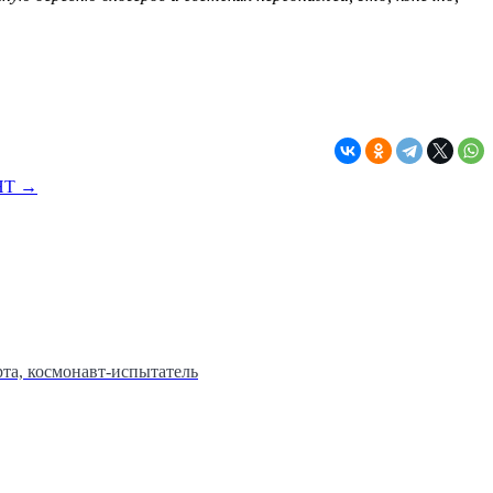
ТНТ →
та, космонавт-испытатель