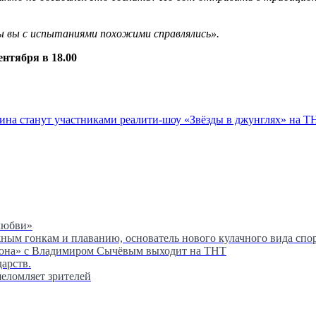
бы вы с испытаниями похожими справлялись
».
ентября в 18.00
хина станут участниками реалити-шоу «Звёзды в джунглях» на 
любви»
м гонкам и плаванию, основатель нового кулачного вида спор
сона» с Владимиром Сычёвым выходит на ТНТ
дарств.
шеломляет зрителей