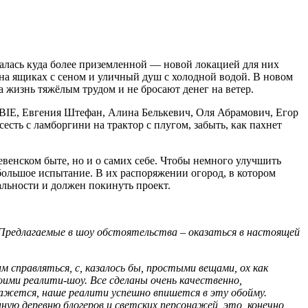
залась куда более приземленной — новой локацией для них
он на ящиках с сеном и уличный душ с холодной водой. В новом
а жизнь тяжёлым трудом и не бросают денег на ветер.
BIE, Евгения Штефан, Алина Белькевич, Оля Абрамович, Егор
сть с ламборгини на трактор с плугом, забыть, как пахнет
ревенском быте, но и о самих себе. Чтобы немного улучшить
 большое испытание. В их распоряжении огород, в котором
альности и должен покинуть проект.
Предлагаемые в шоу обстоятельства – оказаться в настоящей
м справляться, с, казалось бы, простыми вещами, ох как
оими реалити-шоу. Все сделаны очень качественно,
жется, наше реалити успешно впишется в эту обойму.
ную деревню блогеров и светских персонажей, это, конечно,