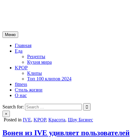
Skip
mebeautytrends.ru
to
— это ваш портал для тех, кто ценит красоту, здоровье, моду и
content
спорт.
Меню
Главная
Еда
Рецепты
Кухня мира
KPOP
Клипы
Топ 100 клипов 2024
fitness
Стиль жизни
О нас
Search for:
×
Posted in
IVE
,
KPOP
,
Красота
,
Шоу Бизнес
Вонен из IVE удивляет пользователей