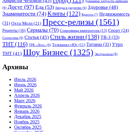
Анфисой Чеховой
(45)
Домашние хитрости-лайвхаки
Досуг
(97)
Еда
(53)
Здоровье
(48)
(8)
Звёзды в джунглях
(6)
Клипы
(122)
Знаменитости
(74)
Недвижимость
Красота
(7)
Пресс-релизы
(1561)
(31)
Охта Молл
(21)
Сериалы
(70)
Спорт
(24)
Рецепты
(16)
Сокровища императора
(13)
Стиль жизни
(138)
Статья
(45)
ТВ-3
(33)
Статистика
(8)
ТНТ
(116)
Утро
Титаны
(31)
Телеканал «Ю»
(11)
ТРК «Лето»
(6)
Шоу Бизнес
(1325)
ТНТ
(41)
Экстрасенсы
(8)
Архивы
Июль 2026
Июнь 2026
Май 2026
Апрель 2026
Март 2026
Февраль 2026
Январь 2026
Декабрь 2025
Ноябрь 2025
Октябрь 2025