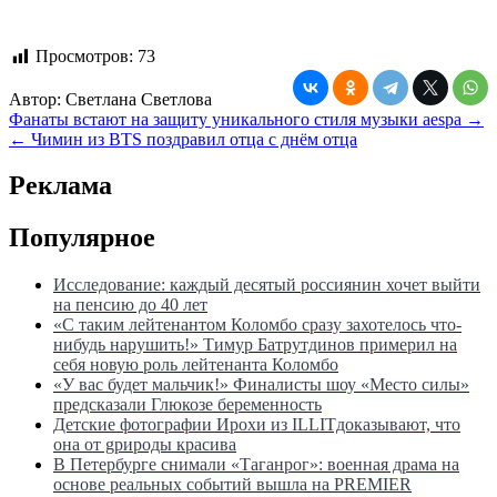
Просмотров:
73
Автор:
Светлана Светлова
Навигация
Фанаты встают на защиту уникального стиля музыки aespa →
← Чимин из BTS поздравил отца с днём отца
по
записям
Реклама
Популярное
Исследование: каждый десятый россиянин хочет выйти
на пенсию до 40 лет
«С таким лейтенантом Коломбо сразу захотелось что-
нибудь нарушить!» Тимур Батрутдинов примерил на
себя новую роль лейтенанта Коломбо
«У вас будет мальчик!» Финалисты шоу «Место силы»
предсказали Глюкозе беременность
Детские фотографии Ирохи из ILLITдоказывают, что
она от gрироды красива
В Петербурге снимали «Таганрог»: военная драма на
основе реальных событий вышла на PREMIER