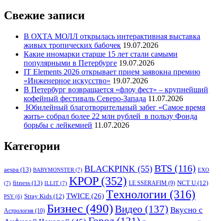
Свежие записи
В ОХТА МОЛЛ открылась интерактивная выставка
живых тропических бабочек
19.07.2026
Какие иномарки старше 15 лет стали самыми
популярными в Петербурге
19.07.2026
IT Elements 2026 открывает прием заявокна премию
«Инженерное искусство»
19.07.2026
В Петербург возвращается «флоу фест» – крупнейший
кофейный фестиваль Северо-Запада
11.07.2026
Юбилейный благотворительный забег «Самое время
жить» собрал более 22 млн рублей в пользу Фонда
борьбы с лейкемией
11.07.2026
Категории
BTS
(116)
BLACKPINK
(55)
aespa
(13)
BABYMONSTER
(7)
EXO
KPOP
(352)
fitness
(13)
LE SSERAFIM
(9)
NCT U
(12)
(7)
ILLIT
(7)
Tехнологии
(316)
TWICE
(26)
Stray Kids
(12)
PSY
(6)
Бизнес
(490)
Видео
(137)
Вкусно с
Астрология
(10)
Город
(121)