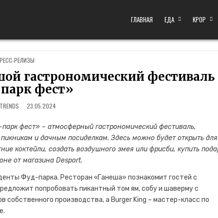
ГЛАВНАЯ
ЕДА
KPOP
OSTED IN
РЕСС-РЕЛИЗЫ
шой гастрономический фестиваль
парк фест»
YTRENDS
23.05.2024
-парк фест» – атмосферный гастрономический фестиваль,
пикникам и дачным посиделкам. Здесь можно будет открыть для
ние коктейли, создать воздушного змея или фрисби, купить пода
не от магазина Desport.
денты Фуд-парка. Ресторан «Ганеша» познакомит гостей с
редложит попробовать пикантный том ям, собу и шаверму с
в собственного производства, а Burger King – мастер-класс по
е.