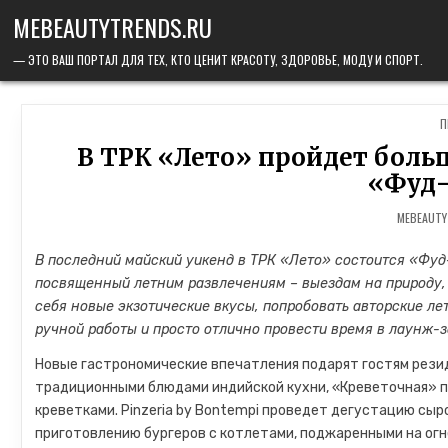
Skip to content
MEBEAUTYTRENDS.RU
— ЭТО ВАШ ПОРТАЛ ДЛЯ ТЕХ, КТО ЦЕНИТ КРАСОТУ, ЗДОРОВЬЕ, МОДУ И СПОРТ.
P
П
В ТРК «Лето» пройдет боль
«Фуд-
MEBEAUT
В последний майский уикенд в ТРК «Лето» состоится «Фуд
посвященный летним развлечениям – выездам на природу, 
себя новые экзотические вкусы, попробовать авторские лет
ручной работы и просто отлично провести время в лаунж-зо
Новые гастрономические впечатления подарят гостям рези
традиционными блюдами индийской кухни, «Креветочная» п
креветками. Pinzeria by Bontempi проведет дегустацию сыро
приготовлению бургеров с котлетами, поджаренными на огн