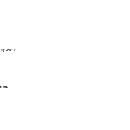
 призов;
мея;