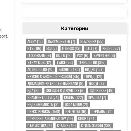
Категории
ь
ort.
AESPA
(13)
BABYMONSTER
(7)
BLACKPINK
(55)
BTS
(116)
EXO
(7)
FITNESS
(13)
ILLIT
(7)
KPOP
(352)
LE SSERAFIM
(9)
NCT U
(12)
PSY
(6)
SEVENTEEN
(6)
STRAY KIDS
(12)
TWICE
(26)
TЕХНОЛОГИИ
(316)
АСТРОЛОГИЯ
(10)
БИЗНЕС
(490)
ВИДЕО
(137)
ВКУСНО С АНФИСОЙ ЧЕХОВОЙ
(45)
ГОРОД
(121)
ДОМАШНИЕ ХИТРОСТИ-ЛАЙВХАКИ
(8)
ДОСУГ
(97)
ЕДА
(53)
ЗВЁЗДЫ В ДЖУНГЛЯХ
(6)
ЗДОРОВЬЕ
(48)
ЗНАМЕНИТОСТИ
(74)
КЛИПЫ
(122)
КРАСОТА
(7)
НЕДВИЖИМОСТЬ
(31)
ОХТА МОЛЛ
(21)
ПРЕСС-РЕЛИЗЫ
(1561)
РЕЦЕПТЫ
(16)
СЕРИАЛЫ
(70)
СОКРОВИЩА ИМПЕРАТОРА
(13)
СПОРТ
(24)
СТАТИСТИКА
(8)
СТАТЬЯ
(45)
СТИЛЬ ЖИЗНИ
(138)