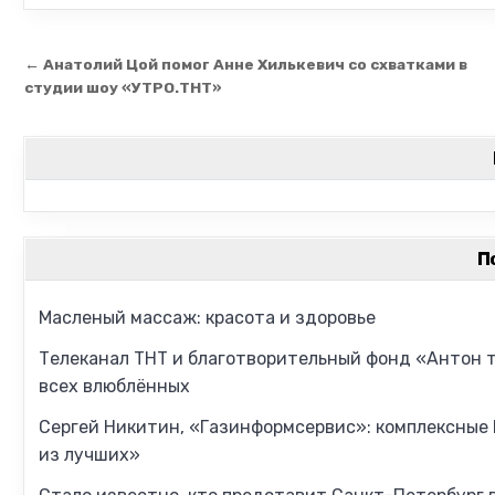
Навигация по записям
← Анатолий Цой помог Анне Хилькевич со схватками в
студии шоу «УТРО.ТНТ»
П
Масленый массаж: красота и здоровье
Телеканал ТНТ и благотворительный фонд «Антон 
всех влюблённых
Сергей Никитин, «Газинформсервис»: комплексные
из лучших»