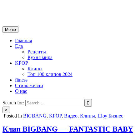
Skip
mebeautytrends.ru
to
— это ваш портал для тех, кто ценит красоту, здоровье, моду и 
content
Меню
Главная
Еда
Рецепты
Кухня мира
KPOP
Клипы
Топ 100 клипов 2024
fitness
Стиль жизни
О нас
Search for:
×
Posted in
BIGBANG
,
KPOP
,
Видео
,
Клипы
,
Шоу Бизнес
Клип BIGBANG — FANTASTIC BABY