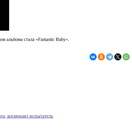
льбома стала «Fantastic Baby».
та, космонавт-испытатель