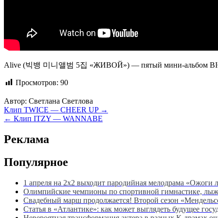
Alive (빅뱅 미니앨범 5집 «ЖИВОЙ») — пятый мини-альбом BIGBANG.
Просмотров:
90
Автор:
Светлана Светлова
Навигация
Клип TWICE — CHEER UP →
← Клип ITZY — WANNABE
по
записям
Реклама
Популярное
1 апреля на 2х2 выходит пародийная мелодрама «Ожоги 
Олимпийские чемпионы по спортивной гимнастике, лыжны
Свадебный марш продолжается! Второй сезон «Мендель
Статья в «Атлантике»: как может выглядеть будущее госу
Невероятная трансформация актера в разных К-драмах о