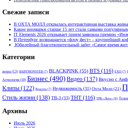
Свежие записи
В ОХТА МОЛЛ открылась интерактивная выставка живых
Какие иномарки старше 15 лет стали самыми популярным
IT Elements 2026 открывает прием заявокна премию «Ин
В Петербург возвращается «флоу фест» – крупнейший ко
Юбилейный благотворительный забег «Самое время жить»
Категории
BTS
(116)
BLACKPINK
(55)
aespa
(13)
BABYMONSTER
(7)
EXO
(7)
Бизнес
(490)
Видео
(137)
Вкусно с Анф
Астрология
(10)
П
Клипы
(122)
Недвижимость
(31)
Охта Молл
(21)
Красота
(7)
Стиль жизни
(138)
ТНТ
(116)
ТВ-3
(33)
Теле
ТРК «Лето»
(6)
Архивы
Июль 2026