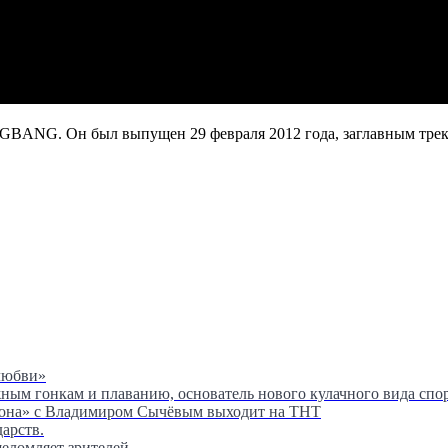
 Он был выпущен 29 февраля 2012 года, заглавным треком а
любви»
м гонкам и плаванию, основатель нового кулачного вида спор
сона» с Владимиром Сычёвым выходит на ТНТ
дарств.
шеломляет зрителей