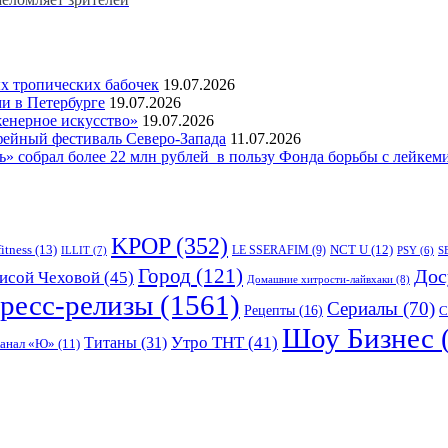
 тропических бабочек
19.07.2026
и в Петербурге
19.07.2026
женерное искусство»
19.07.2026
фейный фестиваль Северо-Запада
11.07.2026
 собрал более 22 млн рублей в пользу Фонда борьбы с лейкем
KPOP
(352)
fitness
(13)
LE SSERAFIM
(9)
NCT U
(12)
ILLIT
(7)
PSY
(6)
S
Город
(121)
Дос
исой Чеховой
(45)
Домашние хитрости-лайвхаки
(8)
ресс-релизы
(1561)
Сериалы
(70)
Рецепты
(16)
С
Шоу Бизнес
Утро ТНТ
(41)
Титаны
(31)
канал «Ю»
(11)