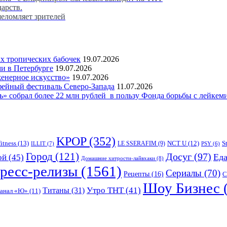
дарств.
шеломляет зрителей
 тропических бабочек
19.07.2026
и в Петербурге
19.07.2026
женерное искусство»
19.07.2026
фейный фестиваль Северо-Запада
11.07.2026
 собрал более 22 млн рублей в пользу Фонда борьбы с лейкем
KPOP
(352)
fitness
(13)
LE SSERAFIM
(9)
NCT U
(12)
S
ILLIT
(7)
PSY
(6)
Город
(121)
Досуг
(97)
Ед
ой
(45)
Домашние хитрости-лайвхаки
(8)
ресс-релизы
(1561)
Сериалы
(70)
Рецепты
(16)
С
Шоу Бизнес
Утро ТНТ
(41)
Титаны
(31)
канал «Ю»
(11)