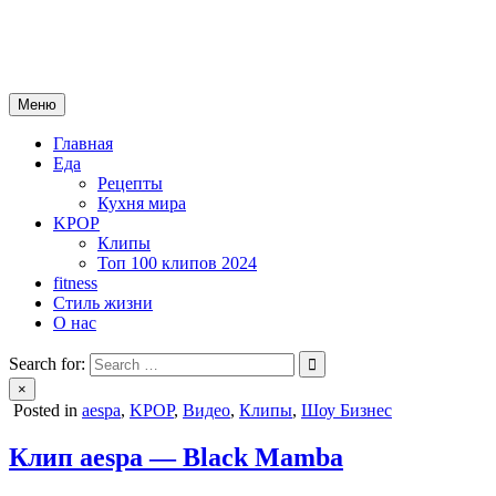
Skip
mebeautytrends.ru
to
— это ваш портал для тех, кто ценит красоту, здоровье, моду и 
content
Меню
Главная
Еда
Рецепты
Кухня мира
KPOP
Клипы
Топ 100 клипов 2024
fitness
Стиль жизни
О нас
Search for:
×
Posted in
aespa
,
KPOP
,
Видео
,
Клипы
,
Шоу Бизнес
Клип aespa — Black Mamba