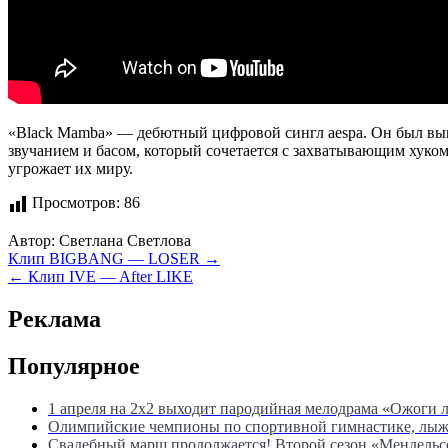
«Black Mamba» — дебютный цифровой сингл aespa. Он был вы
звучанием и басом, который сочетается с захватывающим хуком
угрожает их миру.
Просмотров:
86
Автор:
Светлана Светлова
Навигация
Клип BIGBANG — LOSER →
← Клип IVE — After LIKE
по
записям
Реклама
Популярное
1 апреля на 2х2 выходит пародийная мелодрама «Ожоги 
Олимпийские чемпионы по спортивной гимнастике, лыжны
Свадебный марш продолжается! Второй сезон «Мендель