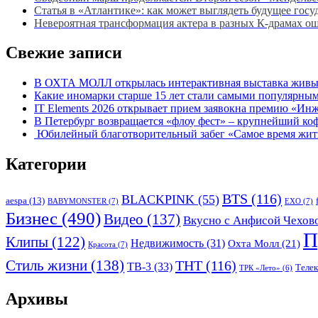
Статья в «Атлантике»: как может выглядеть будущее госу
Невероятная трансформация актера в разных К-драмах о
Свежие записи
В ОХТА МОЛЛ открылась интерактивная выставка живых
Какие иномарки старше 15 лет стали самыми популярным
IT Elements 2026 открывает прием заявокна премию «Ин
В Петербург возвращается «флоу фест» – крупнейший ко
Юбилейный благотворительный забег «Самое время жить»
Категории
BTS
(116)
BLACKPINK
(55)
aespa
(13)
BABYMONSTER
(7)
EXO
(7)
Бизнес
(490)
Видео
(137)
Вкусно с Анфисой Чехов
П
Клипы
(122)
Недвижимость
(31)
Охта Молл
(21)
Красота
(7)
Стиль жизни
(138)
ТНТ
(116)
ТВ-3
(33)
Теле
ТРК «Лето»
(6)
Архивы