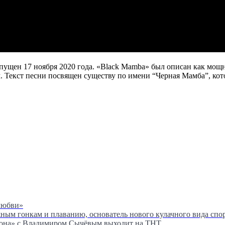
пущен 17 ноября 2020 года. «Black Mamba» был описан как мо
. Текст песни посвящен существу по имени “Черная Мамба”, кот
любви»
м гонкам и плаванию, основатель нового кулачного вида спор
сона» с Владимиром Сычёвым выходит на ТНТ