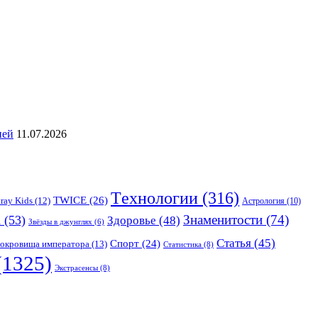
ией
11.07.2026
Tехнологии
(316)
TWICE
(26)
tray Kids
(12)
Астрология
(10)
Знаменитости
(74)
а
(53)
Здоровье
(48)
Звёзды в джунглях
(6)
Статья
(45)
Спорт
(24)
окровища императора
(13)
Статистика
(8)
(1325)
Экстрасенсы
(8)