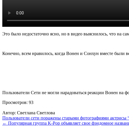
Это было недостаточно ясно, но в видео выяснилось, что на 
Конечно, всем нравилось, когда Вонен и Сонхун вместе были в
Пользователи Сети не могли нарадоваться реакции Вонен на ф
Просмотров:
93
Автор:
Светлана Светлова
Навигация
Пользователи сети поражены старыми фотографиями актрисы 
← Популярная группа K-Pop объявляет свое фэндомное названи
по