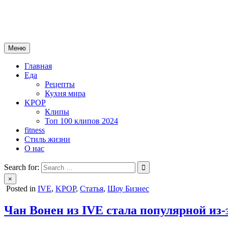
Skip
mebeautytrends.ru
to
— это ваш портал для тех, кто ценит красоту, здоровье, моду и 
content
Меню
Главная
Еда
Рецепты
Кухня мира
KPOP
Клипы
Топ 100 клипов 2024
fitness
Стиль жизни
О нас
Search for:
×
Posted in
IVE
,
KPOP
,
Статья
,
Шоу Бизнес
Чан Вонен из IVE стала популярной из