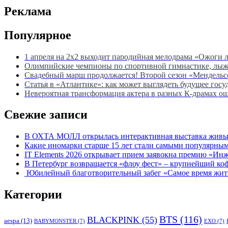
записям
Реклама
Популярное
1 апреля на 2х2 выходит пародийная мелодрама «Ожоги 
Олимпийские чемпионы по спортивной гимнастике, лыжны
Свадебный марш продолжается! Второй сезон «Мендель
Статья в «Атлантике»: как может выглядеть будущее госу
Невероятная трансформация актера в разных К-драмах о
Свежие записи
В ОХТА МОЛЛ открылась интерактивная выставка живых
Какие иномарки старше 15 лет стали самыми популярным
IT Elements 2026 открывает прием заявокна премию «Ин
В Петербург возвращается «флоу фест» – крупнейший ко
Юбилейный благотворительный забег «Самое время жить»
Категории
BTS
(116)
BLACKPINK
(55)
aespa
(13)
BABYMONSTER
(7)
EXO
(7)