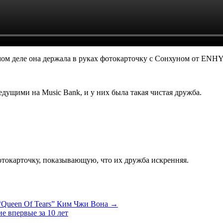
самом деле она держала в руках фотокарточку с Сонхуном от ENH
едущими на Music Bank, и у них была такая чистая дружба.
отокарточку, показывающую, что их дружба искренняя.
“Queen Of Tears” Ким Чжи Вона →
е впервые за 10 лет