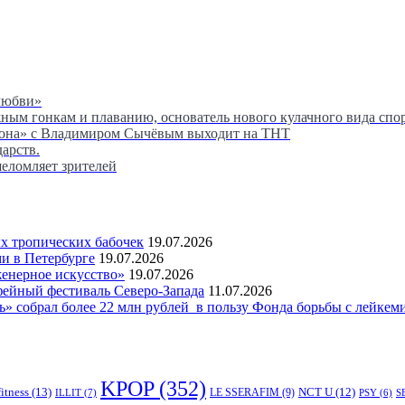
любви»
м гонкам и плаванию, основатель нового кулачного вида спор
сона» с Владимиром Сычёвым выходит на ТНТ
дарств.
шеломляет зрителей
 тропических бабочек
19.07.2026
и в Петербурге
19.07.2026
женерное искусство»
19.07.2026
фейный фестиваль Северо-Запада
11.07.2026
 собрал более 22 млн рублей в пользу Фонда борьбы с лейкем
KPOP
(352)
fitness
(13)
LE SSERAFIM
(9)
NCT U
(12)
ILLIT
(7)
PSY
(6)
S