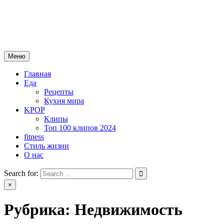
Skip
mebeautytrends.ru
to
— это ваш портал для тех, кто ценит красоту, здоровье, моду и
content
спорт.
Меню
Главная
Еда
Рецепты
Кухня мира
KPOP
Клипы
Топ 100 клипов 2024
fitness
Стиль жизни
О нас
Search for:
×
Рубрика:
Недвижимость