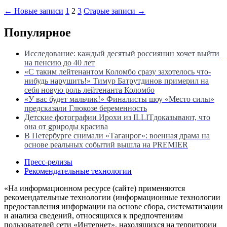
Пагинация
← Новые записи
1
2
3
Старые записи →
записей
Популярное
Исследование: каждый десятый россиянин хочет выйти
на пенсию до 40 лет
«С таким лейтенантом Коломбо сразу захотелось что-
нибудь нарушить!» Тимур Батрутдинов примерил на
себя новую роль лейтенанта Коломбо
«У вас будет мальчик!» Финалисты шоу «Место силы»
предсказали Глюкозе беременность
Детские фотографии Ирохи из ILLITдоказывают, что
она от gрироды красива
В Петербурге снимали «Таганрог»: военная драма на
основе реальных событий вышла на PREMIER
Пресс-релизы
Рекомендательные технологии
«На информационном ресурсе (сайте) применяются
рекомендательные технологии (информационные технологии
предоставления информации на основе сбора, систематизации
и анализа сведений, относящихся к предпочтениям
пользователей сети «Интернет», находящихся на территории