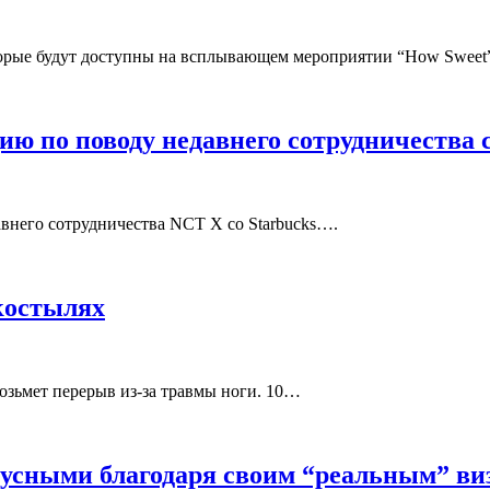
оторые будут доступны на всплывающем мероприятии “How Swee
ю по поводу недавнего сотрудничества с
внего сотрудничества NCT X со Starbucks….
 костылях
возьмет перерыв из-за травмы ноги. 10…
русными благодаря своим “реальным” в