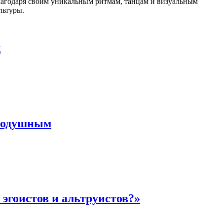
благодаря своим уникальным ритмам, танцам и визуальным
льтуры.
д
внодушным
 эгоистов и альтруистов?»