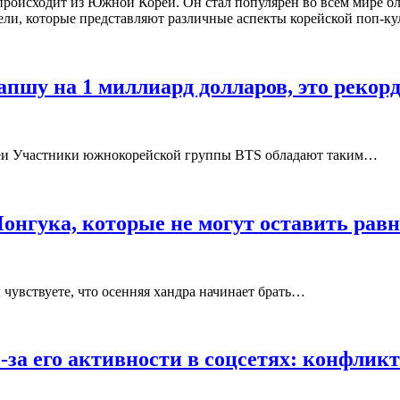
 происходит из Южной Кореи. Он стал популярен во всем мире 
ели, которые представляют различные аспекты корейской поп-ку
пшу на 1 миллиард долларов, это рекор
еи Участники южнокорейской группы BTS обладают таким…
Чонгука, которые не могут оставить ра
 чувствуете, что осенняя хандра начинает брать…
за его активности в соцсетях: конфликт