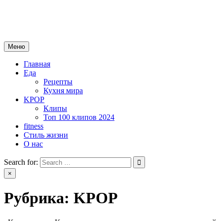
Skip
mebeautytrends.ru
to
— это ваш портал для тех, кто ценит красоту, здоровье, моду и 
content
Меню
Главная
Еда
Рецепты
Кухня мира
KPOP
Клипы
Топ 100 клипов 2024
fitness
Стиль жизни
О нас
Search for:
×
Рубрика:
KPOP