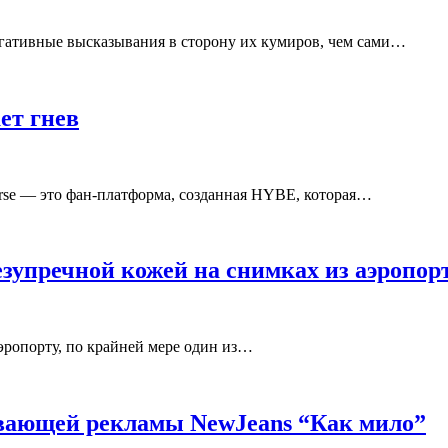
егативные высказывания в сторону их кумиров, чем сами…
ет гнев
rse — это фан-платформа, созданная HYBE, которая…
езупречной кожей на снимках из аэропор
аэропорту, по крайней мере один из…
ывающей рекламы NewJeans “Как мило”