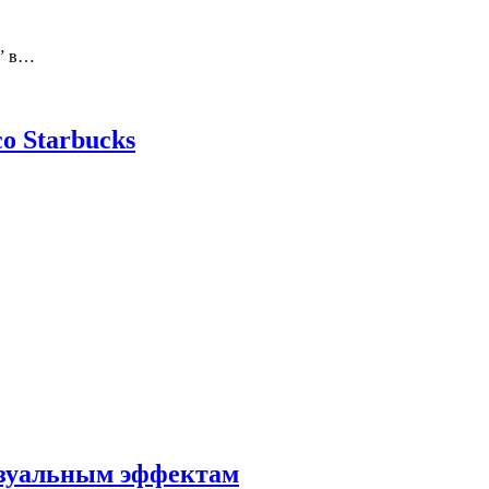
t” в…
о Starbucks
изуальным эффектам