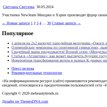
Светлана Светлова
30.05.2024
Участники NewJeans Минджи и Хэрин производят фурор своим
Пагинация
← Новые записи
1
2
3
4
…
30
Старые записи →
записей
Популярное
1 апреля на 2х2 выходит пародийная мелодрама «Ожоги 
Олимпийские чемпионы по спортивной гимнастике, лыжны
Свадебный марш продолжается! Второй сезон «Мендель
Статья в «Атлантике»: как может выглядеть будущее госу
Невероятная трансформация актера в разных К-драмах о
Пресс-релизы
Рекомендательные технологии
«На информационном ресурсе (сайте) применяются рекомендат
сведений, относящихся к предпочтениям пользователей сети «
Copyright © 2026 mebeautytrends.ru
Дизайн он ThemesDNA.com