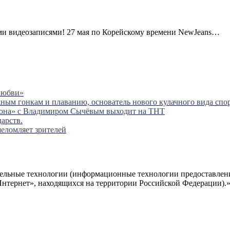
и видеозаписями! 27 мая по Корейскому времени NewJeans…
любви»
м гонкам и плаванию, основатель нового кулачного вида спор
сона» с Владимиром Сычёвым выходит на ТНТ
дарств.
шеломляет зрителей
ельные технологии (информационные технологии предоставлени
Интернет», находящихся на территории Российской Федерации).