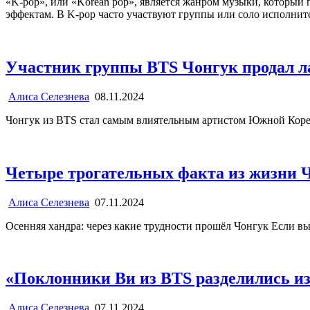
«K-pop», или «Korean pop», является жанром музыки, который
эффектам. В K-pop часто участвуют группы или соло исполнит
Участник группы BTS Чонгук продал ла
Алиса Селезнева
08.11.2024
Чонгук из BTS стал самым влиятельным артистом Южной Кор
Четыре трогательных факта из жизни 
Алиса Селезнева
07.11.2024
Осенняя хандра: через какие трудности прошёл Чонгук Если вы
«Поклонники Ви из BTS разделились из-
Алиса Селезнева
07.11.2024