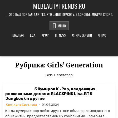
Skip to content
MEBEAUTYTRENDS.RU
— ЭТО ВАШ ПОРТАЛ ДЛЯ ТЕХ, КТО ЦЕНИТ КРАСОТУ, ЗДОРОВЬЕ, МОДУ И СПОРТ.
МЕНЮ
ГЛАВНАЯ
ЕДА
KPOP
FITNESS
СТИЛЬ ЖИЗНИ
О НАС
Рубрика:
Girls’ Generation
Girls’ Generation
5 Кумиров K -Pop, владеющих
роскошными домами: BLACKPINK Lisa, BTS
Jungkook и другие
Светлана Светлова
01.04.2024
Когда кумиры K-pop дебютируют, они обычно размещаются в
общежитии, предоставляемом их компаниями. Если они в…