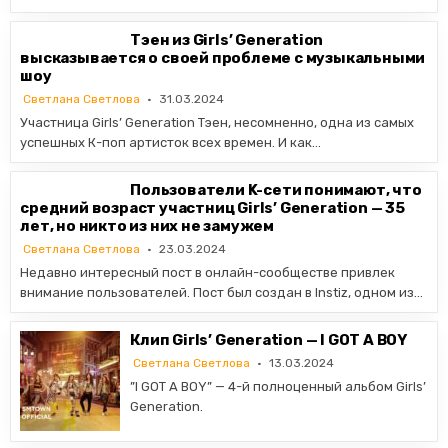
Тэен из Girls’ Generation
высказывается о своей проблеме с музыкальными
шоу
Светлана Светлова
31.03.2024
Участница Girls’ Generation Тэен, несомненно, одна из самых
успешных К-поп артисток всех времен. И как…
Пользователи K-сети понимают, что
средний возраст участниц Girls’ Generation — 35
лет, но никто из них не замужем
Светлана Светлова
23.03.2024
Недавно интересный пост в онлайн-сообществе привлек
внимание пользователей. Пост был создан в Instiz, одном из…
Клип Girls’ Generation — I GOT A BOY
Светлана Светлова
13.03.2024
”I GOT A BOY” — 4-й полноценный альбом Girls’
Generation.