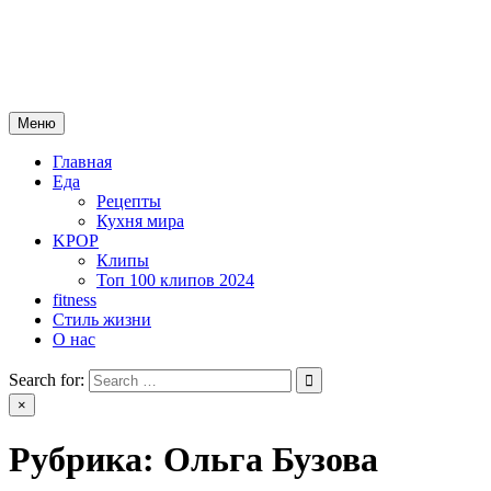
Skip
mebeautytrends.ru
to
— это ваш портал для тех, кто ценит красоту, здоровье, моду и
content
спорт.
Меню
Главная
Еда
Рецепты
Кухня мира
KPOP
Клипы
Топ 100 клипов 2024
fitness
Стиль жизни
О нас
Search for:
×
Рубрика:
Ольга Бузова