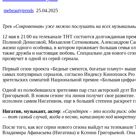
mebeautytrends
25.04.2025
Трек «Сокровенная» уже можно послушать на всех музыкальн
12 мая в 21:00 на телеканале ТНТ состоится долгожданная пре
Полиной Денисовой, Михаилом Сотниковым, Александром Само
жизни одного особняка, в котором проживает большая семья ол
также дружба и настоящая любовь. Специально для нового сез
прозвучит в одной из серий сериала.
Первый сезон проекта «Бедные смеются, богатые плачут» вышел 
самых популярных сериалов, согласно Индексу Кинопоиск Pro (и
зрительских симпатий Национальной премии «Большая цифра»,
Одной из полюбившихся зрителями пар стал актерский дуэт Вл
Григорьевой. В новом сезоне эта линия получит свое развитие.
исполнен самим Нигативом, еще в большей степени раскроет 
Нигатив, музыкант, актер
:
«Саундтрек – это всегда риск: одн
— тот самый случай, когда в песню, написанную под конкретн
После того, как все серии нового сезона выйдут на телеканал
Владимира Афанасьева (Нигатива) и Ксении Григорьевой. Она т