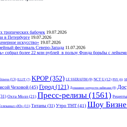
 тропических бабочек
19.07.2026
и в Петербурге
19.07.2026
женерное искусство»
19.07.2026
фейный фестиваль Северо-Запада
11.07.2026
 собрал более 22 млн рублей в пользу Фонда борьбы с лейкем
KPOP
(352)
fitness
(13)
LE SSERAFIM
(9)
NCT U
(12)
ILLIT
(7)
PSY
(6)
S
Город
(121)
Дос
исой Чеховой
(45)
Домашние хитрости-лайвхаки
(8)
Пресс-релизы
(1561)
31)
Охта Молл
(21)
Рецепты
Шоу Бизне
Утро ТНТ
(41)
Титаны
(31)
Телеканал «Ю»
(11)