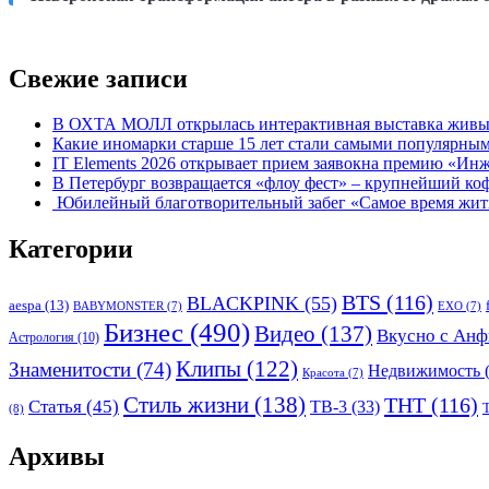
Свежие записи
В ОХТА МОЛЛ открылась интерактивная выставка живых
Какие иномарки старше 15 лет стали самыми популярным
IT Elements 2026 открывает прием заявокна премию «Ин
В Петербург возвращается «флоу фест» – крупнейший ко
Юбилейный благотворительный забег «Самое время жить»
Категории
BTS
(116)
BLACKPINK
(55)
aespa
(13)
BABYMONSTER
(7)
EXO
(7)
Бизнес
(490)
Видео
(137)
Вкусно с Анф
Астрология
(10)
Клипы
(122)
Знаменитости
(74)
Недвижимость
(
Красота
(7)
Стиль жизни
(138)
ТНТ
(116)
Статья
(45)
ТВ-3
(33)
(8)
Архивы