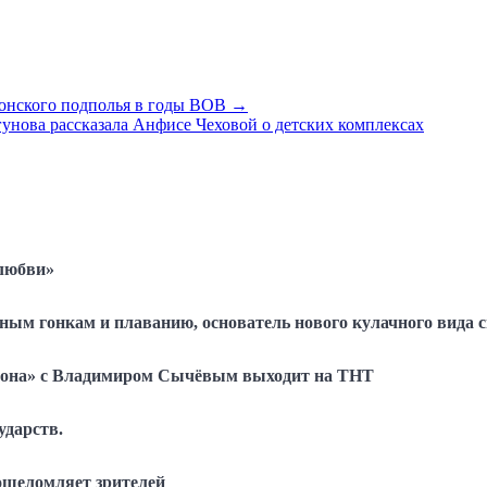
донского подполья в годы ВОВ →
нова рассказала Анфисе Чеховой о детских комплексах
 любви»
ым гонкам и плаванию, основатель нового кулачного вида с
сона» с Владимиром Сычёвым выходит на ТНТ
ударств.
ошеломляет зрителей