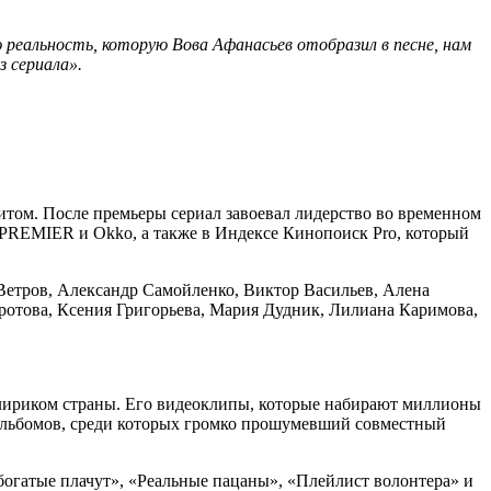
 реальность, которую Вова Афанасьев отобразил в песне, нам
з сериала».
итом. После премьеры сериал завоевал лидерство во временном
х PREMIER и Okko, а также в Индексе Кинопоиск Pro, который
Ветров, Александр Самойленко, Виктор Васильев, Алена
отова, Ксения Григорьева, Мария Дудник, Лилиана Каримова,
м лириком страны. Его видеоклипы, которые набирают миллионы
 альбомов, среди которых громко прошумевший совместный
богатые плачут», «Реальные пацаны», «Плейлист волонтера» и