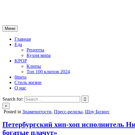
Skip
mebeautytrends.ru
to
— это ваш портал для тех, кто ценит красоту, здоровье, моду и 
content
Меню
Главная
Еда
Рецепты
Кухня мира
KPOP
Клипы
Топ 100 клипов 2024
fitness
Стиль жизни
О нас
Search for:
×
Posted in
Знаменитости
,
Пресс-релизы
,
Шоу Бизнес
Петербургский хип-хоп исполнитель Ни
богатые плачут»