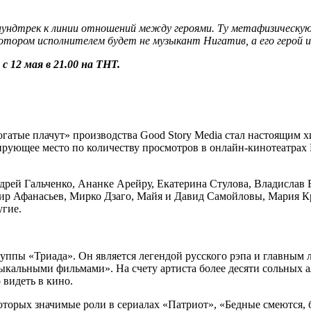
аундтрек к линии отношений между героями. Ту метафизическую
котором исполнителем будет не музыкант Нигатив, а его герой и
 12 мая в 21.00 на ТНТ.
гатые плачут» производства Good Story Media стал настоящим х
идирующее место по количеству просмотров в онлайн-кинотеатра
рей Гальченко, Ананке Арейру, Екатерина Стулова, Владислав 
р Афанасьев, Мирко Дзаго, Майя и Давид Самойловы, Мария Кр
угие.
руппы «Триада». Он является легендой русского рэпа и главны
ыкальными фильмами». На счету артиста более десяти сольных
видеть в кино.
оторых значимые роли в сериалах «Патриот», «Бедные смеются, 