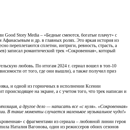
и Good Story Media – «Бедные смеются, богатые плачут» с
анасьевым и др. в главных ролях. Это яркая история из
но переплетаются сплетни, интриги, ревность, страсть, а
ев) записал романтический трек «Сокровенная», который
тельскую любовь. По итогам 2024 г. сериал вошел в топ-10
висимости от того, где они вышли), а также получил приз
няка, и одной из горничных в исполнении Ксении
 происходящее на экране, а с учетом того, что трек написан и
мпозиция, а другое дело — написать все «с нуля». «Сокровенная»
ции. В такие моменты случается маленькое музыкальное чудо!»
окровенная» с фрагментами из сериала
–
любовной линии героя
пила Наталия Вагонова, один из режиссеров обоих сезонов