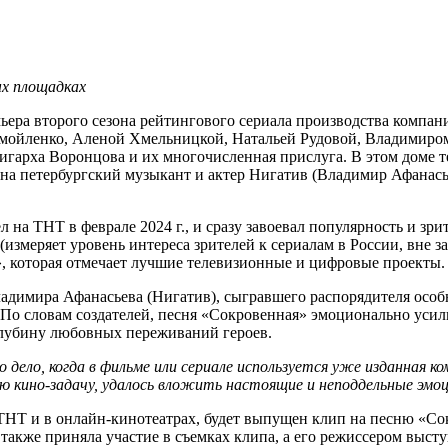
ых площадках
мьера второго сезона рейтингового сериала производства компани
йленко, Аленой Хмельницкой, Натальей Рудовой, Владимиром Аф
игарха Воронцова и их многочисленная прислуга. В этом доме тес
она петербургский музыкант и актер Нигатив (Владимир Афанась
на ТНТ в феврале 2024 г., и сразу завоевал популярность и зри
змеряет уровень интереса зрителей к сериалам в России, вне за
 которая отмечает лучшие телевизионные и цифровые проекты.
адимира Афанасьева (Нигатив), сыгравшего распорядителя особ
 По словам создателей, песня «Сокровенная» эмоционально усилит
глубину любовных переживаний героев.
о дело, когда в фильме или сериале используется уже изданная ко
ую кино-задачу, удалось вложить настоящие и неподдельные эмо
е ТНТ и в онлайн-кинотеатрах, будет выпущен клип на песню «С
акже приняла участие в съемках клипа, а его режиссером высту