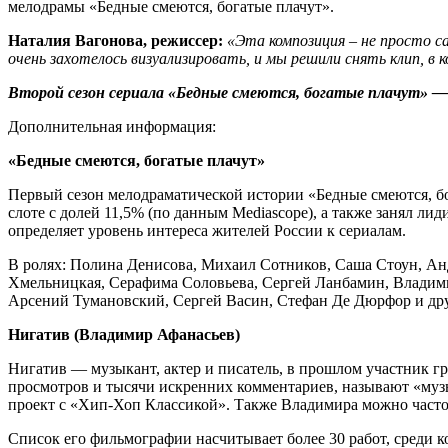
мелодрамы «Бедные смеются, богатые плачут».
Наталия Вагонова, режиссер:
«Эта композиция – не просто с
очень захотелось визуализировать, и мы решили снять клип, в 
Второй сезон сериала «Бедные смеются, богатые плачут» — с
Дополнительная информация:
«Бедные смеются, богатые плачут»
Первый сезон мелодраматической истории «Бедные смеются, бо
слоте с долей 11,5% (по данным Mediascope), а также занял л
определяет уровень интереса жителей России к сериалам.
В ролях: Полина Денисова, Михаил Сотников, Саша Стоун, Анд
Хмельницкая, Серафима Соловьева, Сергей Ланбамин, Владими
Арсений Тумановский, Сергей Васин, Стефан Де Дюрфор и др
Нигатив (Владимир Афанасьев)
Нигатив — музыкант, актер и писатель, в прошлом участник г
просмотров и тысячи искренних комментариев, называют «муз
проект с «Хип-Хоп Классикой». Также Владимира можно часто 
Список его фильмографии насчитывает более 30 работ, среди к