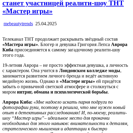
станет участницей реалити-шоу ТНТ
«Мастер игры»
mebeautytrends
25.04.2025
Телеканал ТНТ продолжает раскрывать звёздный состав
«Мастера игры»
. Блогер и девушка Григория Лепса
Аврора
Киба
присоединяется к самому загадочному реалити-шоу
этого года.
19-летняя Аврора – не просто эффектная девушка, а личность
с характером. Она учится в
Лондонском колледже моды
,
занимается развитием личного бренда и ведёт активную
медийную жизнь. Однако в
«Мастере игры»
ей придётся
забыть о привычной светской атмосфере и столкнуться с
миром
интриг, обмана и психологической борьбы
.
Аврора Киба:
«Мне надоело искать парня подруги по
фотографии руки, поэтому я решила, что мне нужен новый
опыт в детективных расследованиях! И, по-моему, реалити-
шоу “Мастер игры”– идеальное место для прокачки
необходимых для этого навыков: внимательности к деталям,
стратегического мышления и адаптации к быстро