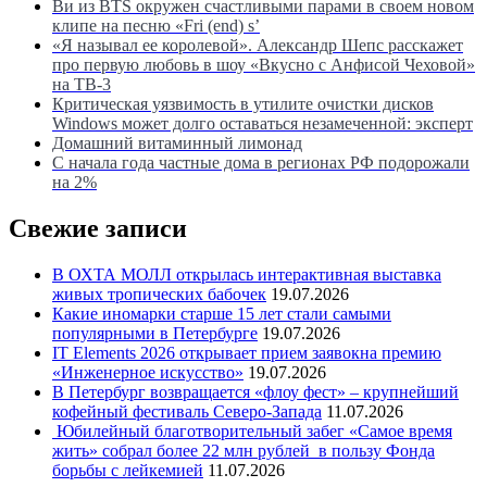
Ви из BTS окружен счастливыми парами в своем новом
клипе на песню «Fri (end) s’
«Я называл ее королевой». Александр Шепс расскажет
про первую любовь в шоу «Вкусно с Анфисой Чеховой»
на ТВ-3
Критическая уязвимость в утилите очистки дисков
Windows может долго оставаться незамеченной: эксперт
Домашний витаминный лимонад
С начала года частные дома в регионах РФ подорожали
на 2%
Свежие записи
В ОХТА МОЛЛ открылась интерактивная выставка
живых тропических бабочек
19.07.2026
Какие иномарки старше 15 лет стали самыми
популярными в Петербурге
19.07.2026
IT Elements 2026 открывает прием заявокна премию
«Инженерное искусство»
19.07.2026
В Петербург возвращается «флоу фест» – крупнейший
кофейный фестиваль Северо-Запада
11.07.2026
Юбилейный благотворительный забег «Самое время
жить» собрал более 22 млн рублей в пользу Фонда
борьбы с лейкемией
11.07.2026