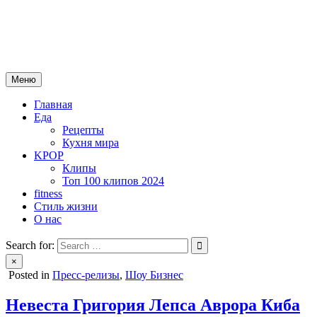
Skip
mebeautytrends.ru
to
— это ваш портал для тех, кто ценит красоту, здоровье, моду и
content
спорт.
Меню
Главная
Еда
Рецепты
Кухня мира
KPOP
Клипы
Топ 100 клипов 2024
fitness
Стиль жизни
О нас
Search for:
×
Posted in
Пресс-релизы
,
Шоу Бизнес
Невеста Григория Лепса Аврора Киба