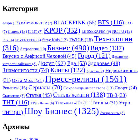
Категории
BTS
(116)
BLACKPINK
(55)
aespa
(13)
BABYMONSTER
(7)
EXO
KPOP
(352)
fitness
(13)
LE SSERAFIM
(9)
NCT U
(12)
(7)
ILLIT
(7)
Tехнологии
TWICE
(26)
Stray Kids
(12)
PSY
(6)
SEVENTEEN
(6)
Бизнес
(490)
(316)
Видео
(137)
Астрология
(10)
Город
(121)
Вкусно с Анфисой Чеховой
(45)
Домашние
Досуг
(97)
Еда
(53)
Здоровье
(48)
хитрости-лайвхаки
(8)
Клипы
(122)
Знаменитости
(74)
Недвижимость
Красота
(7)
Пресс-релизы
(1561)
(31)
Охта Молл
(21)
Сериалы
(70)
Спорт
(24)
Рецепты
(16)
Сокровища императора
(13)
Стиль жизни
(138)
Статья
(45)
ТВ-3
(33)
Статистика
(8)
ТНТ
(116)
Утро
Титаны
(31)
Телеканал «Ю»
(11)
ТРК «Лето»
(6)
Шоу Бизнес
(1325)
ТНТ
(41)
Экстрасенсы
(8)
Архивы
Июль 2026