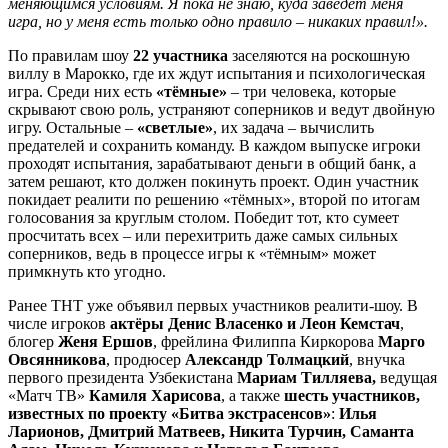
меняющимся условиям. Я пока не знаю, куда заведет меня
игра, но у меня есть только одно правило – никаких правил!».
По правилам шоу
22 участника
заселяются на роскошную
виллу в Марокко, где их ждут испытания и психологическая
игра. Среди них есть
«тёмные»
– три человека, которые
скрывают свою роль, устраняют соперников и ведут двойную
игру. Остальные –
«светлые»
, их задача – вычислить
предателей и сохранить команду. В каждом выпуске игроки
проходят испытания, зарабатывают деньги в общий банк, а
затем решают, кто должен покинуть проект. Один участник
покидает реалити по решению «тёмных», второй по итогам
голосования за круглым столом. Победит тот, кто сумеет
просчитать всех – или перехитрить даже самых сильных
соперников, ведь в процессе игры к «тёмным» может
примкнуть кто угодно.
Ранее ТНТ уже объявил первых участников реалити-шоу. В
числе игроков
актёры Денис Власенко и Леон Кемстач
,
блогер
Женя Ершов
, фрейлина Филиппа Киркорова
Марго
Овсянникова
, продюсер
Александр Толмацкий
, внучка
первого президента Узбекистана
Мариам Тилляева,
ведущая
«Матч ТВ»
Камиля Харисова
, а также
шесть участников,
известных по проекту «Битва экстрасенсов»
:
Илья
Ларионов, Дмитрий Матвеев, Никита Турчин, Саманта