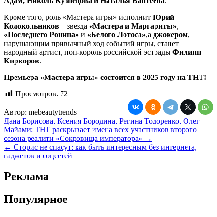
Адам, Николь Кузнецова и Наталья Бантеева
.
Кроме того, роль «Мастера игры» исполнит
Юрий
Колокольников
– звезда
«Мастера и Маргариты»
,
«Последнего Ронина»
и
«Белого Лотоса»
,а
джокером
,
нарушающим привычный ход событий игры, станет
народный артист, поп-король российской эстрады
Филипп
Киркоров
.
Премьера «Мастера игры» состоится в 2025 году на ТНТ!
Просмотров:
72
Автор:
mebeautytrends
Навигация
Дана Борисова, Ксения Бородина, Регина Тодоренко, Олег
Майами: ТНТ раскрывает имена всех участников второго
по
сезона реалити «Сокровища императора» →
записям
← Сторис не спасут: как быть интересным без интернета,
гаджетов и соцсетей
Реклама
Популярное