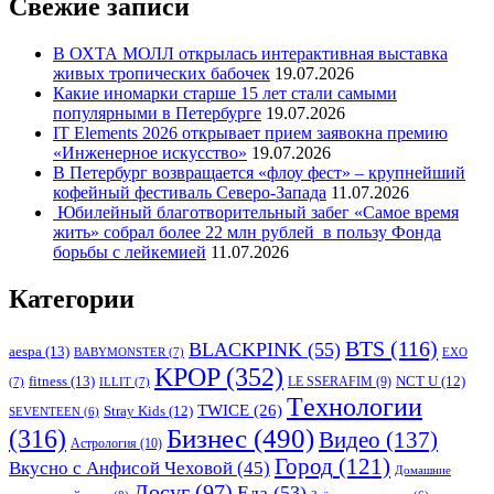
Свежие записи
В ОХТА МОЛЛ открылась интерактивная выставка
живых тропических бабочек
19.07.2026
Какие иномарки старше 15 лет стали самыми
популярными в Петербурге
19.07.2026
IT Elements 2026 открывает прием заявокна премию
«Инженерное искусство»
19.07.2026
В Петербург возвращается «флоу фест» – крупнейший
кофейный фестиваль Северо-Запада
11.07.2026
Юбилейный благотворительный забег «Самое время
жить» собрал более 22 млн рублей в пользу Фонда
борьбы с лейкемией
11.07.2026
Категории
BTS
(116)
BLACKPINK
(55)
aespa
(13)
BABYMONSTER
(7)
EXO
KPOP
(352)
fitness
(13)
LE SSERAFIM
(9)
NCT U
(12)
(7)
ILLIT
(7)
Tехнологии
TWICE
(26)
Stray Kids
(12)
SEVENTEEN
(6)
Бизнес
(490)
(316)
Видео
(137)
Астрология
(10)
Город
(121)
Вкусно с Анфисой Чеховой
(45)
Домашние
Досуг
(97)
Еда
(53)