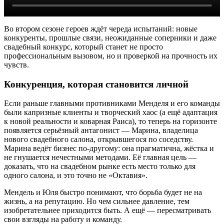
Во втором сезоне героев ждёт череда испытаний: новые
конкуренты, прошлые связи, неожиданные соперники и даже
свадебный конкурс, который станет не просто
профессиональным вызовом, но и проверкой на прочность их
чувств.
Конкуренция, которая становится личной
Если раньше главными противниками Менделя и его команды
были капризные клиенты и творческий хаос (а ещё адаптация
к новой реальности и коварная Раиса), то теперь на горизонте
появляется серьёзный антагонист — Марина, владелица
нового свадебного салона, открывшегося по соседству.
Марина ведёт бизнес по-другому: она прагматична, жёстка и
не гнушается нечестными методами. Её главная цель —
доказать, что на свадебном рынке есть место только для
одного салона, и это точно не «Октавия».
Мендель и Юля быстро понимают, что борьба будет не на
жизнь, а на репутацию. Но чем сильнее давление, тем
изобретательнее приходится быть. А ещё — пересматривать
свои взгляды на работу и команду.