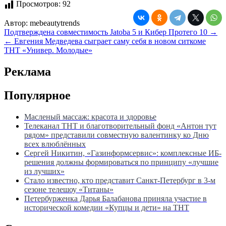
Просмотров:
92
Автор:
mebeautytrends
Навигация
Подтверждена совместимость Jatoba 5 и Кибер Протего 10 →
← Евгения Медведева сыграет саму себя в новом ситкоме
по
ТНТ «Универ. Молодые»
записям
Реклама
Популярное
Масленый массаж: красота и здоровье
Телеканал ТНТ и благотворительный фонд «Антон тут
рядом» представили совместную валентинку ко Дню
всех влюблённых
Сергей Никитин, «Газинформсервис»: комплексные ИБ-
решения должны формироваться по принципу «лучшие
из лучших»
Стало известно, кто представит Санкт-Петербург в 3-м
сезоне телешоу «Титаны»
Петербурженка Дарья Балабанова приняла участие в
исторической комедии «Купцы и дети» на ТНТ