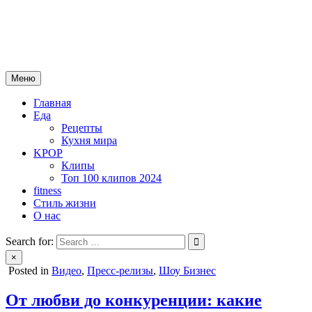
Skip
mebeautytrends.ru
to
— это ваш портал для тех, кто ценит красоту, здоровье, моду и
content
спорт.
Меню
Главная
Еда
Рецепты
Кухня мира
KPOP
Клипы
Топ 100 клипов 2024
fitness
Стиль жизни
О нас
Search for:
×
Posted in
Видео
,
Пресс-релизы
,
Шоу Бизнес
От любви до конкуренции: какие