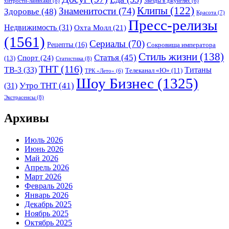
хитрости-лайвхаки
(8)
Звёзды в джунглях
(6)
Клипы
(122)
Знаменитости
(74)
Здоровье
(48)
Красота
(7)
Пресс-релизы
Недвижимость
(31)
Охта Молл
(21)
(1561)
Сериалы
(70)
Рецепты
(16)
Сокровища императора
Стиль жизни
(138)
Статья
(45)
Спорт
(24)
(13)
Статистика
(8)
ТНТ
(116)
ТВ-3
(33)
Титаны
Телеканал «Ю»
(11)
ТРК «Лето»
(6)
Шоу Бизнес
(1325)
Утро ТНТ
(41)
(31)
Экстрасенсы
(8)
Архивы
Июль 2026
Июнь 2026
Май 2026
Апрель 2026
Март 2026
Февраль 2026
Январь 2026
Декабрь 2025
Ноябрь 2025
Октябрь 2025