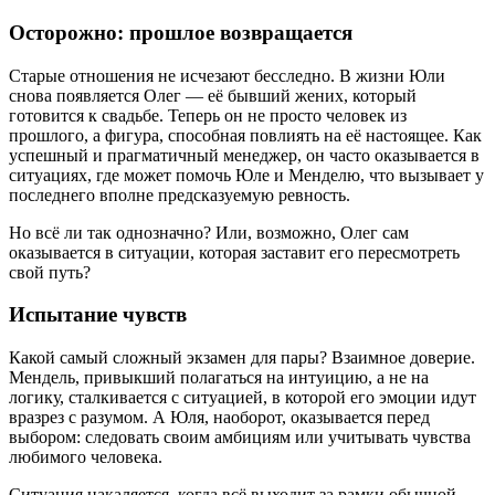
Осторожно: прошлое возвращается
Старые отношения не исчезают бесследно. В жизни Юли
снова появляется Олег — её бывший жених, который
готовится к свадьбе. Теперь он не просто человек из
прошлого, а фигура, способная повлиять на её настоящее. Как
успешный и прагматичный менеджер, он часто оказывается в
ситуациях, где может помочь Юле и Менделю, что вызывает у
последнего вполне предсказуемую ревность.
Но всё ли так однозначно? Или, возможно, Олег сам
оказывается в ситуации, которая заставит его пересмотреть
свой путь?
Испытание чувств
Какой самый сложный экзамен для пары? Взаимное доверие.
Мендель, привыкший полагаться на интуицию, а не на
логику, сталкивается с ситуацией, в которой его эмоции идут
вразрез с разумом. А Юля, наоборот, оказывается перед
выбором: следовать своим амбициям или учитывать чувства
любимого человека.
Ситуация накаляется, когда всё выходит за рамки обычной